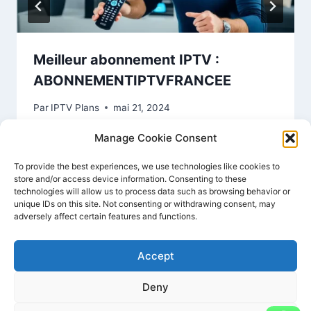
Meilleur abonnement IPTV :
ABONNEMENTIPTVFRANCEE
Par
IPTV Plans
mai 21, 2024
Manage Cookie Consent
To provide the best experiences, we use technologies like cookies to
store and/or access device information. Consenting to these
technologies will allow us to process data such as browsing behavior or
unique IDs on this site. Not consenting or withdrawing consent, may
adversely affect certain features and functions.
Accept
Deny
© 2026 Abonnement IPTV - Thème WordPress
par
Kadence WP