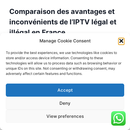
Comparaison des avantages et
inconvénients de l’IPTV légal et
illégal en France
Manage Cookie Consent
Avantages de
Avantages de l’IPTV légal
To provide the best experiences, we use technologies like cookies to
l’IPTV illégal
store and/or access device information. Consenting to these
Accès à un large choix de
Accès à un large
technologies will allow us to process data such as browsing behavior or
unique IDs on this site. Not consenting or withdrawing consent, may
chaînes légales
choix de chaînes
adversely affect certain features and functions.
Qualité de diffusion
Qualité de diffusion
élevée
variable
Accept
Support client et
Support client limité
Deny
assistance technique
ou inexistant
Respect des droits
View preferences
Violation des droits
d’auteur et des
d’auteur et risque
réglementations en